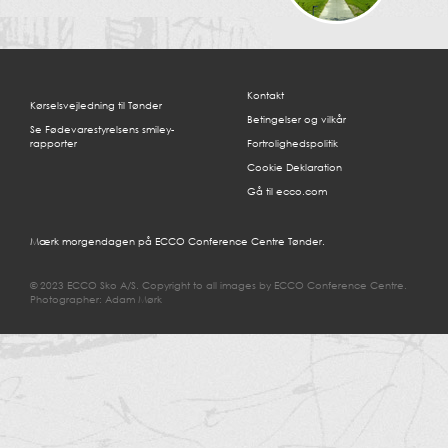
Kontakt
Kørselsvejledning til Tønder
Betingelser og vilkår
Se Fødevarestyrelsens smiley-
rapporter
Fortrolighedspolitik
Cookie Deklaration
Gå til ecco.com
Mærk morgendagen på ECCO Conference Centre Tønder.
© 2023 ECCO Sko A/S. Copyright to all images by ECCO Conference Centre.
Photographer: Adam Mørk