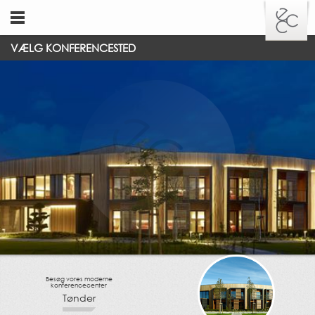
"
VÆLG KONFERENCESTED
Besøg vores moderne
konferencecenter
Tønder